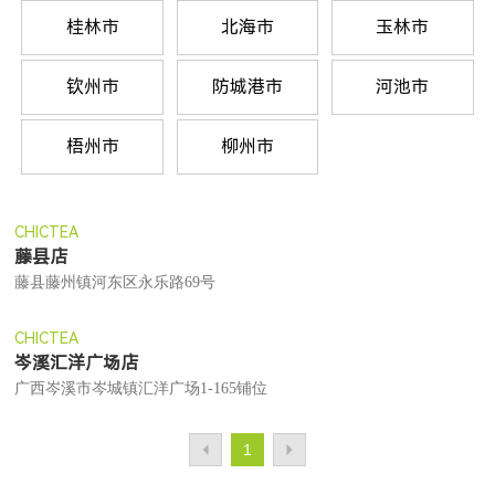
桂林市
北海市
玉林市
钦州市
防城港市
河池市
梧州市
柳州市
CHICTEA
藤县店
藤县藤州镇河东区永乐路69号
CHICTEA
岑溪汇洋广场店
广西岑溪市岑城镇汇洋广场1-165铺位
1